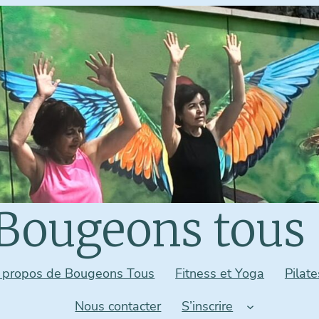
Bougeons tous 
 propos de Bougeons Tous
Fitness et Yoga
Pilate
Nous contacter
S’inscrire