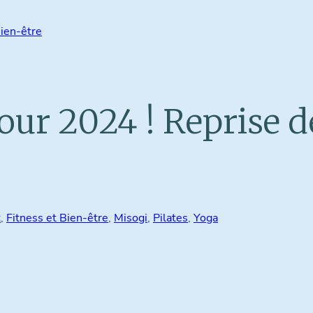
Bien-être
ur 2024 ! Reprise de
t
, 
Fitness et Bien-être
, 
Misogi
, 
Pilates
, 
Yoga