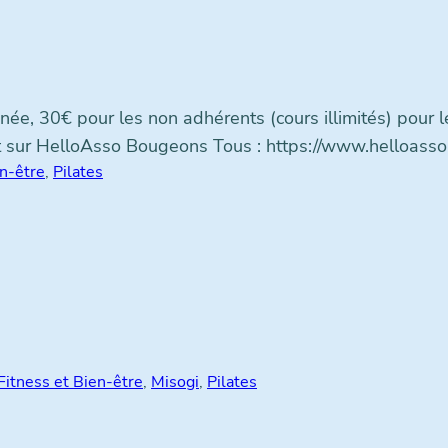
née, 30€ pour les non adhérents (cours illimités) pour l
nt sur HelloAsso Bougeons Tous : https://www.helloass
en-être
, 
Pilates
Fitness et Bien-être
, 
Misogi
, 
Pilates