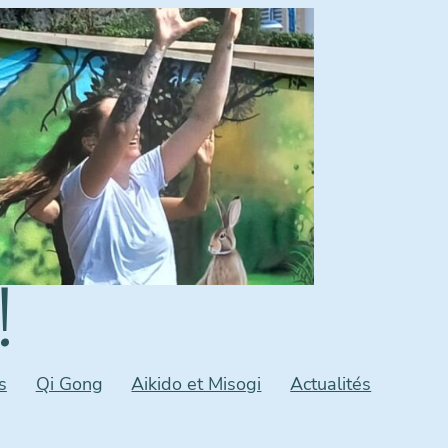
!
s
Qi Gong
Aikido et Misogi
Actualités