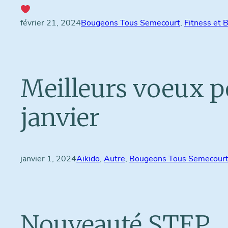
février 21, 2024
Bougeons Tous Semecourt
, 
Fitness et 
Meilleurs voeux po
janvier
janvier 1, 2024
Aikido
, 
Autre
, 
Bougeons Tous Semecour
Nouveauté STEP