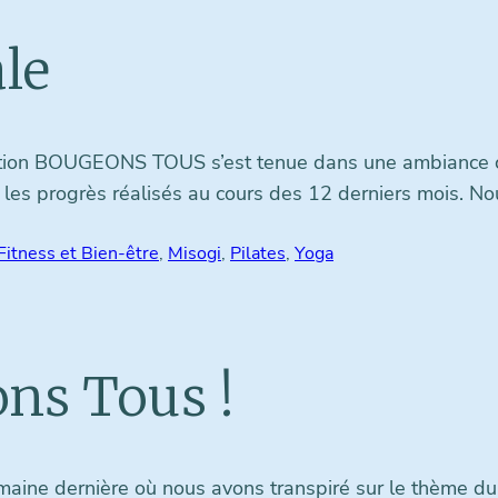
le
iation BOUGEONS TOUS s’est tenue dans une ambiance c
r les progrès réalisés au cours des 12 derniers mois. No
Fitness et Bien-être
, 
Misogi
, 
Pilates
, 
Yoga
ns Tous !
semaine dernière où nous avons transpiré sur le thème du