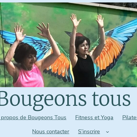
Bougeons tous 
 propos de Bougeons Tous
Fitness et Yoga
Pilate
Nous contacter
S’inscrire