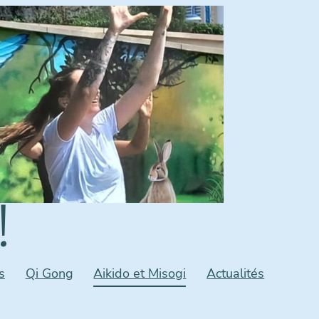
!
s
Qi Gong
Aikido et Misogi
Actualités